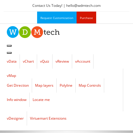
Contact Us Today! |
hello
@
wdmtech.com
Request Customization
Purchase
vData
vChart
vQuiz
vReview
vAccount
vMap
Get Direction
Map layers
Polyline
Map Controls
Info window
Locate me
vDesigner
Virtuemart Extensions