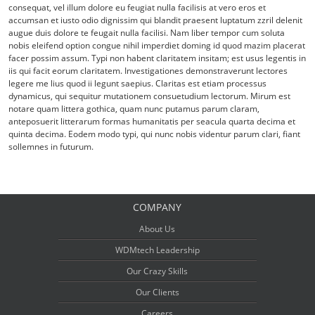
consequat, vel illum dolore eu feugiat nulla facilisis at vero eros et
accumsan et iusto odio dignissim qui blandit praesent luptatum zzril delenit
augue duis dolore te feugait nulla facilisi. Nam liber tempor cum soluta
nobis eleifend option congue nihil imperdiet doming id quod mazim placerat
facer possim assum. Typi non habent claritatem insitam; est usus legentis in
iis qui facit eorum claritatem. Investigationes demonstraverunt lectores
legere me lius quod ii legunt saepius. Claritas est etiam processus
dynamicus, qui sequitur mutationem consuetudium lectorum. Mirum est
notare quam littera gothica, quam nunc putamus parum claram,
anteposuerit litterarum formas humanitatis per seacula quarta decima et
quinta decima. Eodem modo typi, qui nunc nobis videntur parum clari, fiant
sollemnes in futurum.
COMPANY
About Us
WDMtech Leadership
Our Crazy Skills
Our Clients
Careers